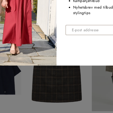
Kampanjetilbud
WEATER
FENJA TEE PUFF
FEN
Nyhetsbrev med tilbud
FREEQUENT
F
stylingtips
r
250,00 kr