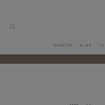
Hopp
til
innhold
SØK
NYHETER
KLÆR
TI