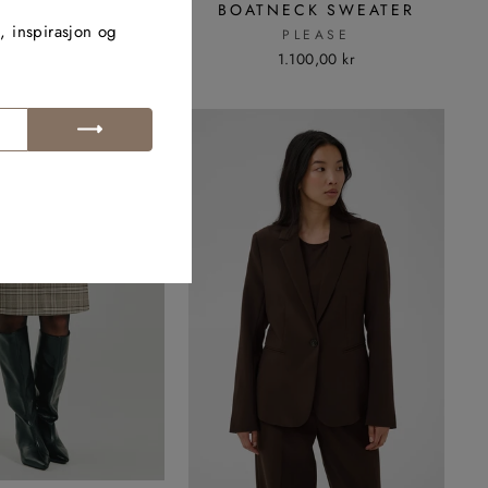
JA TEE PUFF
BOATNECK SWEATER
, inspirasjon og
REEQUENT
PLEASE
250,00 kr
1.100,00 kr