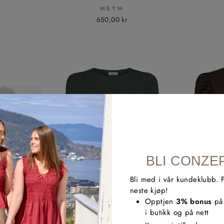
MBYM
650,00 kr
BLI CONZE
Bli med i vår kundeklubb. 
neste kjøp!
Opptjen
3% bonus
på 
i butikk og på nett