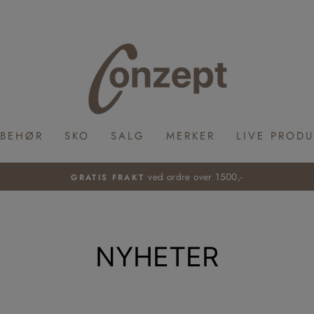
LBEHØR
SKO
SALG
MERKER
LIVE PRODU
ved ordre over 1500,-
GRATIS FRAKT
Pause
slideshow
NYHETER