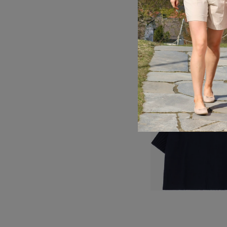
BOATNECK S
PLEASE
1.100,00 k