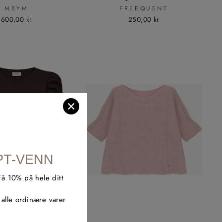
MBYM
FREEQUENT
600,00 kr
250,00 kr
×
PT-VENN
Få 10% på hele ditt
alle ordinære varer