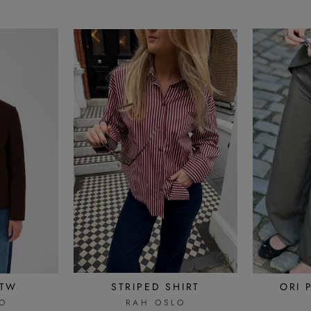
OTW
STRIPED SHIRT
ORI 
O
RAH OSLO