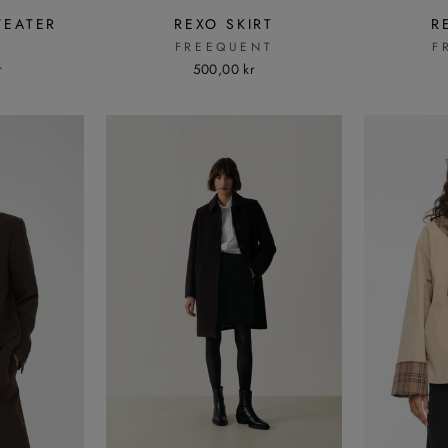
WEATER
REXO SKIRT
R
FREEQUENT
F
r
500,00 kr