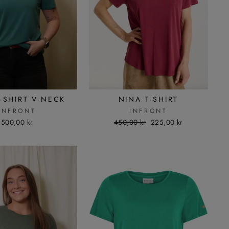
-SHIRT V-NECK
NINA T-SHIRT
INFRONT
INFRONT
500,00 kr
Ordinær
450,00 kr
Salgspris
225,00 kr
pris