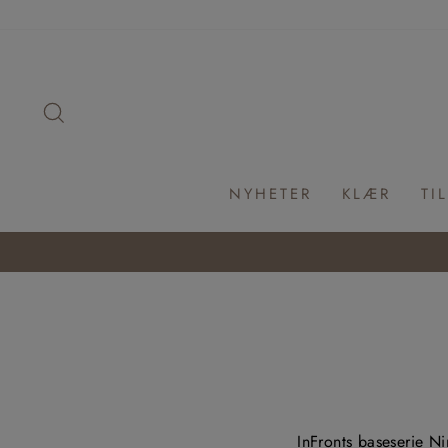
Hopp
til
innhold
SØK
NYHETER
KLÆR
TI
InFronts baseserie Ni