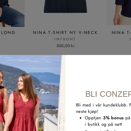
T LONG
NINA T-SHIRT NY V-NECK
NINA T
INFRONT
T
500,00 kr
50%
BLI CONZE
Bli med i vår kundeklubb. 
neste kjøp!
Opptjen
3% bonus
på 
i butikk og på nett