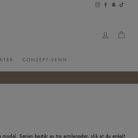
Instagram
Facebook
Snapchat
TikTok
LOGG IN
HAN
KTER
CONZEPT-VENN
g modal. Serien består av tre armlengder, slik at du enkelt