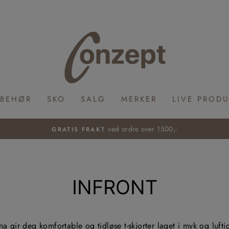
LBEHØR
SKO
SALG
MERKER
LIVE PRODU
HENT GRATIS I BUTIKK
Pause
slideshow
INFRONT
na gir deg komfortable og tidløse t-skjorter laget i myk og lufti