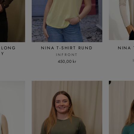
T LONG
NINA T-SHIRT RUND
NINA 
NY
INFRONT
T
450,00 kr