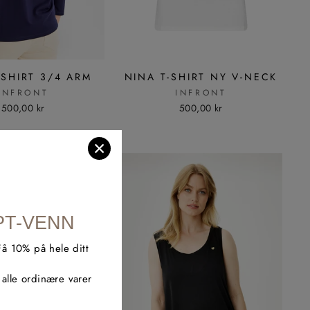
-SHIRT 3/4 ARM
NINA T-SHIRT NY V-NECK
INFRONT
INFRONT
500,00 kr
500,00 kr
×
PT-VENN
Få 10% på hele ditt
alle ordinære varer