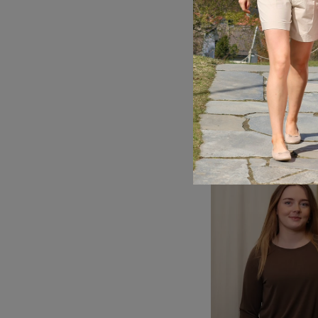
NINA T-SHIRT N
INFRON
500,00 kr