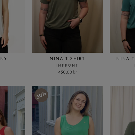
 NY
NINA T-SHIRT
NINA T
T
INFRONT
450,00 kr
50%